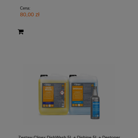
Cena:
80,00 zł
Zestaw Clinex DishWash 5L + Dishine 5L + Destoner