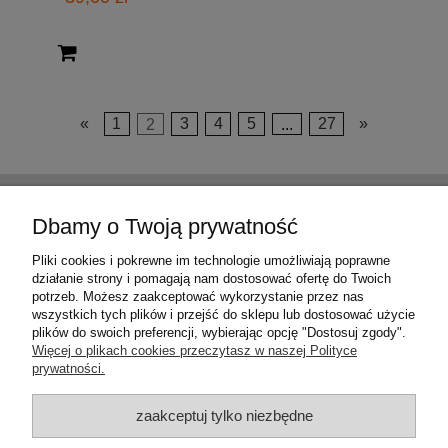
«
1
2
3
4
5
...
27
»
Pomoc
Dbamy o Twoją prywatność
Moje konto
Pliki cookies i pokrewne im technologie umożliwiają poprawne
działanie strony i pomagają nam dostosować ofertę do Twoich
potrzeb. Możesz zaakceptować wykorzystanie przez nas
Płatności i dostawa
wszystkich tych plików i przejść do sklepu lub dostosować użycie
plików do swoich preferencji, wybierając opcję "Dostosuj zgody".
Więcej o plikach cookies przeczytasz w naszej Polityce
Informacje
prywatności.
O nas
zaakceptuj tylko niezbędne