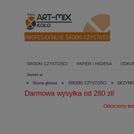
ŚRODKI CZYSTOŚCI
PAPIER I HIGIENA
ODKUR
Jesteś w:
»
»
»
Strona główna
ŚRODKI CZYSTOŚCI
DEZYNF
Darmowa wysyłka od 
Odroczony termin płatności dl