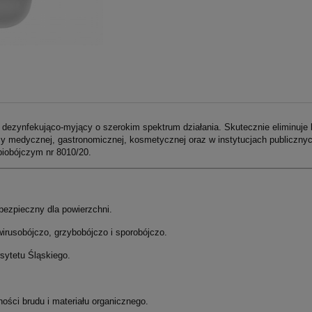
zynfekująco-myjący o szerokim spektrum działania. Skutecznie eliminuje bakt
nży medycznej, gastronomicznej, kosmetycznej oraz w instytucjach publiczny
biobójczym nr 8010/20.
bezpieczny dla powierzchni.
wirusobójczo, grzybobójczo i sporobójczo.
sytetu Śląskiego.
ości brudu i materiału organicznego.