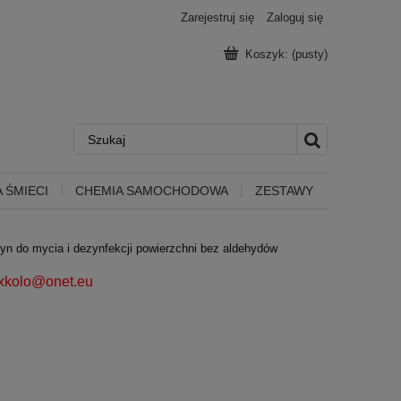
Zarejestruj się
Zaloguj się
Koszyk:
(pusty)
 ŚMIECI
CHEMIA SAMOCHODOWA
ZESTAWY
yn do mycia i dezynfekcji powierzchni bez aldehydów
ixkolo@onet.eu