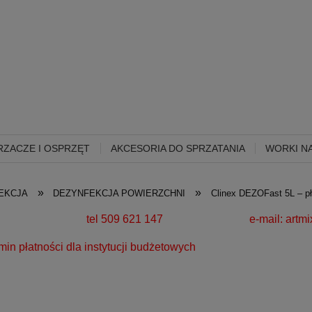
ZACZE I OSPRZĘT
AKCESORIA DO SPRZATANIA
WORKI NA
»
»
EKCJA
DEZYNFEKCJA POWIERZCHNI
Clinex DEZOFast 5L – pł
280 zł!
tel 509 621 147 e-mail:
artm
a instytucji budżetowych