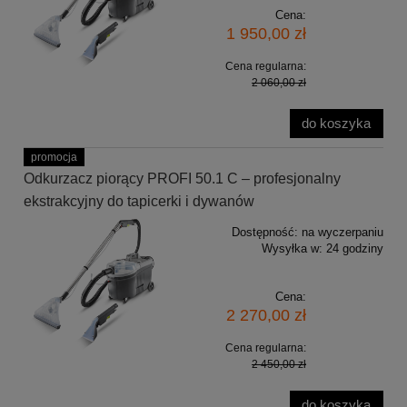
Cena:
1 950,00 zł
Cena regularna:
2 060,00 zł
do koszyka
promocja
Odkurzacz piorący PROFI 50.1 C – profesjonalny
ekstrakcyjny do tapicerki i dywanów
Dostępność:
na wyczerpaniu
Wysyłka w:
24 godziny
Cena:
2 270,00 zł
Cena regularna:
2 450,00 zł
do koszyka