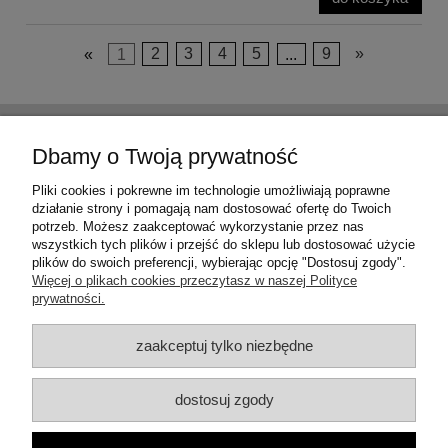
«
1
2
3
4
5
...
9
»
Pomoc
Dbamy o Twoją prywatność
Moje konto
Pliki cookies i pokrewne im technologie umożliwiają poprawne
działanie strony i pomagają nam dostosować ofertę do Twoich
potrzeb. Możesz zaakceptować wykorzystanie przez nas
Płatności i dostawa
wszystkich tych plików i przejść do sklepu lub dostosować użycie
plików do swoich preferencji, wybierając opcję "Dostosuj zgody".
Więcej o plikach cookies przeczytasz w naszej Polityce
Informacje
prywatności.
O nas
zaakceptuj tylko niezbędne
dostosuj zgody
ul. Włocławska 18, 62-600 Koło, woj. wielkopolskie | Email: