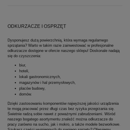
ODKURZACZE I OSPRZĘT
Dysponujesz dużą powierzchnią, która wymaga regularnego
sprzątania? Warto w takim razie zainwestować w profesjonalne
odkurzacze dostępne w ofercie naszego sklepu! Doskonale nadają
się do czyszczenia:
biur,
hoteli,
lokali gastronomicznych,
magazynów i hal przemysłowych,
placów budowy,
domów.
Dzięki zastosowaniu komponentów najwyższej jakości urządzenia
te mogą pracować przez długi czas bez ryzyka przegrzania się.
Świetnie radzą sobie nawet z poważnymi zabrudzeniami. Wśród
naszego bogatego asortymentu znaleźć można odkurzacze do
pracy zarówno na sucho, jak i mokro, a także modele bezworkowe.
Szukasz części wymiennych do swojego sprzętu? Oferujemy