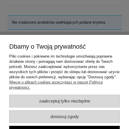
Nie znaleziono produktów spełniających podane kryteria.
Pomoc
Dbamy o Twoją prywatność
Moje konto
Pliki cookies i pokrewne im technologie umożliwiają poprawne
działanie strony i pomagają nam dostosować ofertę do Twoich
potrzeb. Możesz zaakceptować wykorzystanie przez nas
Płatności i dostawa
wszystkich tych plików i przejść do sklepu lub dostosować użycie
plików do swoich preferencji, wybierając opcję "Dostosuj zgody".
Więcej o plikach cookies przeczytasz w naszej Polityce
Informacje
prywatności.
O nas
zaakceptuj tylko niezbędne
dostosuj zgody
ul. Włocławska 18, 62-600 Koło, woj. wielkopolskie | Email: