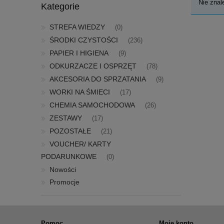
Nie znal
Kategorie
STREFA WIEDZY
(0)
ŚRODKI CZYSTOŚCI
(236)
PAPIER I HIGIENA
(9)
ODKURZACZE I OSPRZĘT
(78)
AKCESORIA DO SPRZATANIA
(9)
WORKI NA ŚMIECI
(17)
CHEMIA SAMOCHODOWA
(26)
ZESTAWY
(17)
POZOSTAŁE
(21)
VOUCHER/ KARTY
PODARUNKOWE
(0)
Nowości
Promocje
Pomoc
Moje konto