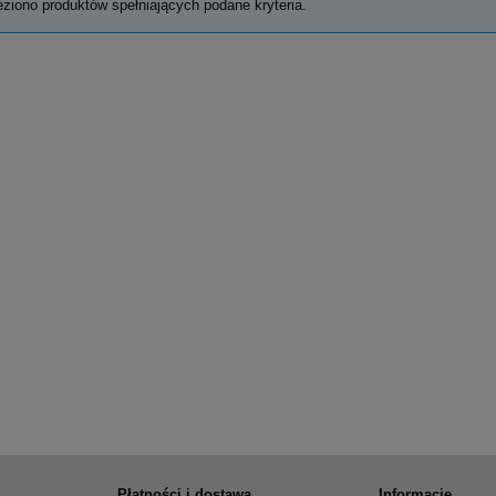
eziono produktów spełniających podane kryteria.
Płatności i dostawa
Informacje