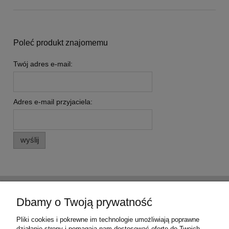
Poleć produkt znajomemu
Twój adres e-mail:
Adres e-mail przyjaciela:
wyślij
Pomoc
Dbamy o Twoją prywatność
Moje konto
Pliki cookies i pokrewne im technologie umożliwiają poprawne
działanie strony i pomagają nam dostosować ofertę do Twoich