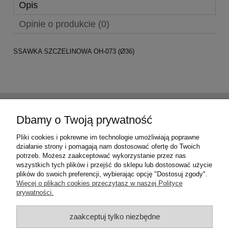
Opis
Opinie o produkcie (0)
SSAWKA SZCZELINOWA OH-073
(Ø36)
Pomoc
Dbamy o Twoją prywatność
Moje konto
Pliki cookies i pokrewne im technologie umożliwiają poprawne
działanie strony i pomagają nam dostosować ofertę do Twoich
potrzeb. Możesz zaakceptować wykorzystanie przez nas
Płatności i dostawa
wszystkich tych plików i przejść do sklepu lub dostosować użycie
plików do swoich preferencji, wybierając opcję "Dostosuj zgody".
Więcej o plikach cookies przeczytasz w naszej Polityce
Informacje
prywatności.
O nas
zaakceptuj tylko niezbędne