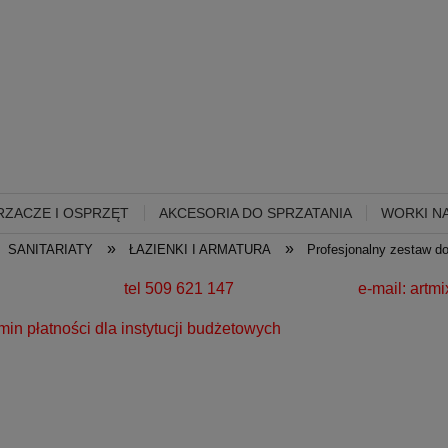
ZACZE I OSPRZĘT
AKCESORIA DO SPRZATANIA
WORKI NA
»
»
SANITARIATY
ŁAZIENKI I ARMATURA
Profesjonalny zestaw do
280 zł!
tel 509 621 147 e-mail:
artm
a instytucji budżetowych