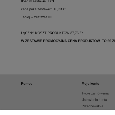
Ilość w zestawie 1szt
cena poza zestawem 16,23 zł
Taniej w zestawie !!!!
ŁĄCZNY KOSZT PRODUKTÓW 87,76 ZŁ
W ZESTAWIE PROMOCYJNA CENA PRODUKTÓW TO 66 ZŁ !
Pomoc
Moje konto
Twoje zamówienia
Ustawienia konta
Przechowalnia