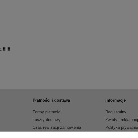
!!!!!
Płatności i dostawa
Informacje
Formy płatności
Regulaminy
koszty dostawy
Zwroty i reklamac
Czas realizacji zamówienia
Polityka prywatno
Jak kupować?