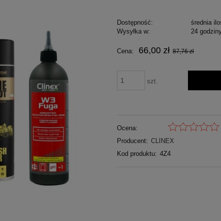
Dostępność:
średnia il
Wysyłka w:
24 godzin
66,00 zł
Cena:
87,76 zł
szt.
Ocena:
Producent:
CLINEX
Kod produktu:
4Z4