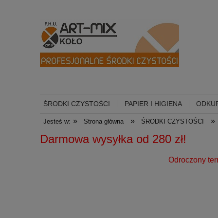
ŚRODKI CZYSTOŚCI
PAPIER I HIGIENA
ODKUR
»
»
»
Jesteś w:
Strona główna
ŚRODKI CZYSTOŚCI
Darmowa wysyłka od 
Odroczony termin płatności dl