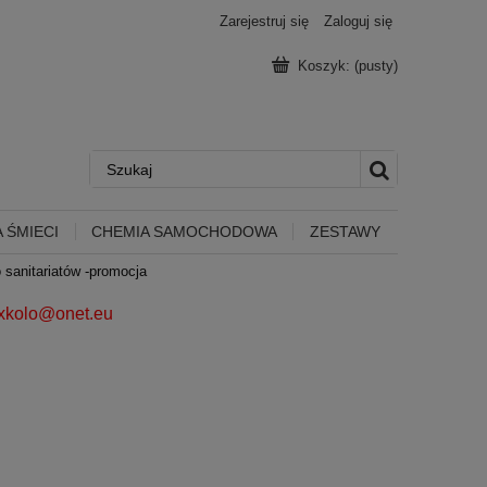
Zarejestruj się
Zaloguj się
Koszyk:
(pusty)
 ŚMIECI
CHEMIA SAMOCHODOWA
ZESTAWY
 sanitariatów -promocja
ixkolo@onet.eu