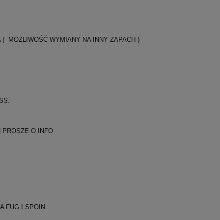
 ( MOŻLIWOŚĆ WYMIANY NA INNY ZAPACH )
SS.
H PROSZE O INFO
IA FUG I SPOIN