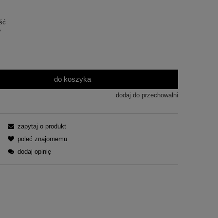
ość
y
do koszyka
dodaj do przechowalni
zapytaj o produkt
poleć znajomemu
dodaj opinię