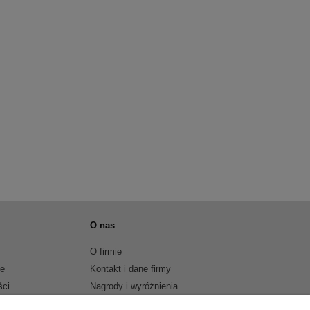
O nas
O firmie
je
Kontakt i dane firmy
ści
Nagrody i wyróżnienia