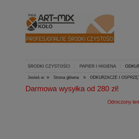
ŚRODKI CZYSTOŚCI
PAPIER I HIGIENA
ODKUR
»
»
Jesteś w:
Strona główna
ODKURZACZE I OSPRZĘ
Darmowa wysyłka od 
Odroczony termin płatności dl