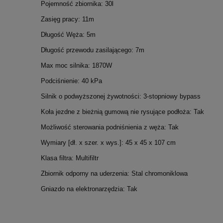
Pojemność zbiornika: 30l
Zasięg pracy: 11m
Długość Węża: 5m
Długość przewodu zasilającego: 7m
Max moc silnika: 1870W
Podciśnienie: 40 kPa
Silnik o podwyższonej żywotności: 3-stopniowy bypass
Koła jezdne z bieżnią gumową nie rysujące podłoża: Tak
Możliwość sterowania podniśnienia z węża: Tak
Wymiary [dł. x szer. x wys.]: 45 x 45 x 107 cm
Klasa filtra: Multifiltr
Zbiornik odporny na uderzenia: Stal chromoniklowa
Gniazdo na elektronarzędzia: Tak