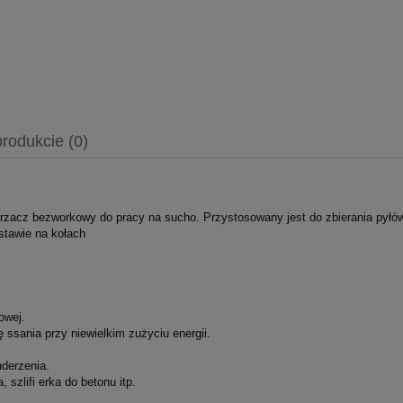
produkcie (0)
acz bezworkowy do pracy na sucho. Przystosowany jest do zbierania pyłów 
dstawie na kołach
owej.
 ssania przy niewielkim zużyciu energii.
uderzenia.
 szlifi erka do betonu itp.