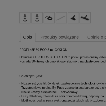
Opis
Produkty powiązane
Opinie o 
PROFI 45P.30 ECQ 5.m CYKLON
Odkurzacz PROFI 45.30 CYKLON to polski profesjonalny odkurz
Posiada 30-litrowy chromoniklowy zbiornik , na plastikowej po
Co otrzymujesz:
- Niższe zużycie filtrów dzięki zastosowaniu technologii cyklon
- Trzystopniowa turbina By-Pass zapewniająca bardzo dużą siłę
- Niskie koszty eksploatacji – bezworkowy.
- Duży 30-litrowy zbiornik ze stali chromoniklowej, odporny na 
- Możliwość podłączenia elektronarzędzi takich jak bruzdownica,