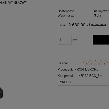
 PRZEMYSŁOWY
Dostępność:
na wyczer
Wysyłka w:
3 dni
2 680,00 zł
Cena:
2 795,00 zł
szt.
Ocena:
Producent:
PROFI EUROPE
Kod produktu:
45P.30 ECQ_5m
CYKLON