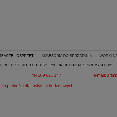
ZACZE I OSPRZĘT
AKCESORIA DO SPRZATANIA
WORKI NA
»
T
PROFI 45P.30 ECQ_5m CYKLON ODKURZACZ PRZEMYSŁOWY
280 zł!
tel 509 621 147 e-mail:
artm
a instytucji budżetowych