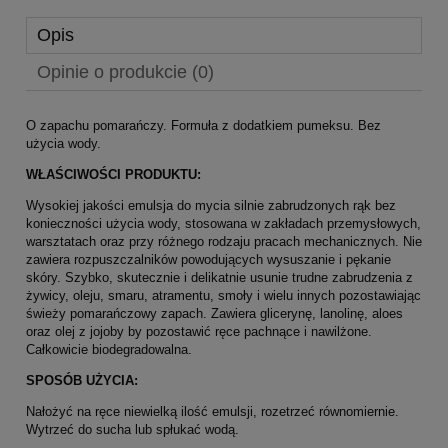
Opis
Opinie o produkcie (0)
O zapachu pomarańczy. Formuła z dodatkiem pumeksu. Bez
użycia wody.
WŁAŚCIWOŚCI PRODUKTU:
Wysokiej jakości emulsja do mycia silnie zabrudzonych rąk bez
konieczności użycia wody, stosowana w zakładach przemysłowych,
warsztatach oraz przy różnego rodzaju pracach mechanicznych. Nie
zawiera rozpuszczalników powodujących wysuszanie i pękanie
skóry. Szybko, skutecznie i delikatnie usunie trudne zabrudzenia z
żywicy, oleju, smaru, atramentu, smoły i wielu innych pozostawiając
świeży pomarańczowy zapach. Zawiera glicerynę, lanolinę, aloes
oraz olej z jojoby by pozostawić ręce pachnące i nawilżone.
Całkowicie biodegradowalna.
SPOSÓB UŻYCIA:
Nałożyć na ręce niewielką ilość emulsji, rozetrzeć równomiernie.
Wytrzeć do sucha lub spłukać wodą.