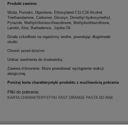
Produkt zawiera:
Woda, Pumeks, Dipentene, Ethoxylated C11-C16 Alcohol,
Triethanolamine, Carbomer, Gliceryn, Dimethyl hydroxymethyl,
Pyrazole, Methylchloroiso-thiazolinone, Methylisothiazolinone,
Lanolin, Aloe, Barbadensis, Jojoba Oil.
Działa szkodliwie na organizmy wodne, powodując długotrwałe
skutki.
Chronić przed dziećmi.
Unikać uwolnienia do środowiska.
Zawiera d-limonene. Może powodować wystąpienie reakcji
alergicznej.
Poniżej karta charakterystyki produktu z możliwością pobrania
Pliki do pobrania:
KARTA CHARAKTERYSTYKI FAST ORANGE PASTA DO RĄK