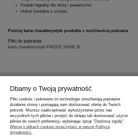
Produkt łagodny dla skóry i powierzchni.
Unikać kontaktu z oczami.
Poniżej karta charakterystyki produktu z możliwością pobrania
Pliki do pobrania:
karta charakterystyki FRIDGE SHINE 5L
Pomoc
Dbamy o Twoją prywatność
Moje konto
Pliki cookies i pokrewne im technologie umożliwiają poprawne
działanie strony i pomagają nam dostosować ofertę do Twoich
potrzeb. Możesz zaakceptować wykorzystanie przez nas
Płatności i dostawa
wszystkich tych plików i przejść do sklepu lub dostosować użycie
plików do swoich preferencji, wybierając opcję "Dostosuj zgody".
Więcej o plikach cookies przeczytasz w naszej Polityce
Informacje
prywatności.