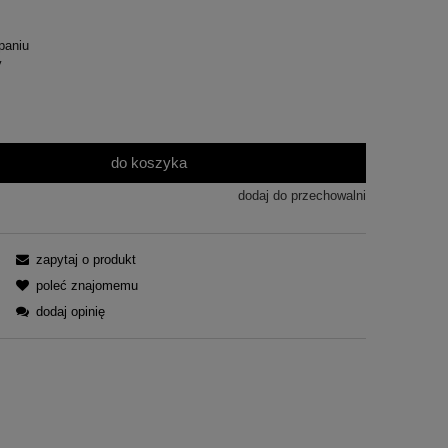
paniu
y
do koszyka
dodaj do przechowalni
zapytaj o produkt
poleć znajomemu
dodaj opinię