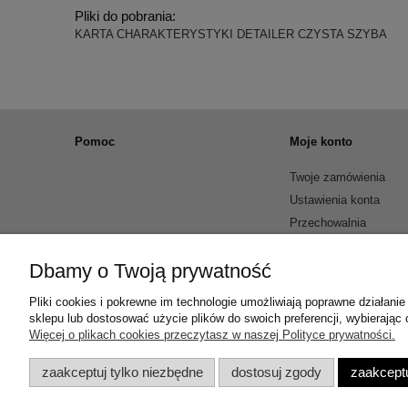
Pliki do pobrania:
KARTA CHARAKTERYSTYKI DETAILER CZYSTA SZYBA
Pomoc
Moje konto
Twoje zamówienia
Ustawienia konta
Przechowalnia
Dbamy o Twoją prywatność
Pliki cookies i pokrewne im technologie umożliwiają poprawne działan
sklepu lub dostosować użycie plików do swoich preferencji, wybierając 
Więcej o plikach cookies przeczytasz w naszej Polityce prywatności.
zaakceptuj tylko niezbędne
dostosuj zgody
zaakceptu
ul. Włocławska 18, 62-600 Koło, woj. wielkopolskie | Email: 