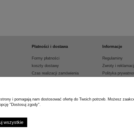
Płatności i dostawa
Informacje
Formy płatności
Regulaminy
koszty dostawy
Zwroty i reklamac
Czas realizacji zamówienia
Polityka prywatno
Jak kupować?
ie strony i pomagają nam dostosować ofertę do Twoich potrzeb. Możesz zaakc
opcję "Dostosuj zgody".
j wszystkie
artmixkolo@onet.eu Tel.: 505 720 694 | NIP: 6661142059 REGON: 301558143