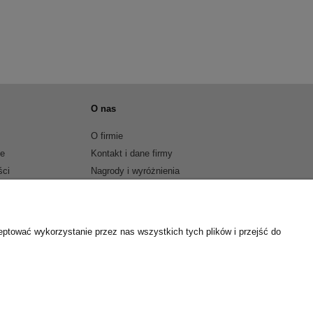
O nas
O firmie
je
Kontakt i dane firmy
ści
Nagrody i wyróżnienia
eptować wykorzystanie przez nas wszystkich tych plików i przejść do