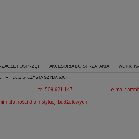
ZACZE I OSPRZĘT
AKCESORIA DO SPRZATANIA
WORKI NA
»
A
Detailer CZYSTA SZYBA 600 ml
280 zł!
tel 509 621 147 e-mail:
artm
a instytucji budżetowych