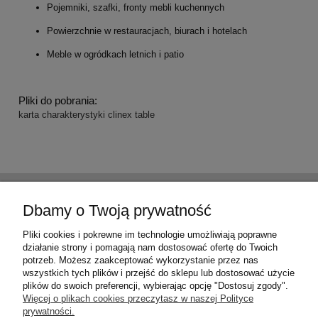
Pojemniki, szafki, fronty mebli kuchennych
Powierzchnie w restauracjach, biurach i hotelach
Meble w ogródkach letnich i patio
Pliki do pobrania:
karta charakterystyki clinex table
Pomoc
Dbamy o Twoją prywatność
Moje konto
Pliki cookies i pokrewne im technologie umożliwiają poprawne
działanie strony i pomagają nam dostosować ofertę do Twoich
potrzeb. Możesz zaakceptować wykorzystanie przez nas
Płatności i dostawa
wszystkich tych plików i przejść do sklepu lub dostosować użycie
plików do swoich preferencji, wybierając opcję "Dostosuj zgody".
Więcej o plikach cookies przeczytasz w naszej Polityce
Informacje
prywatności.