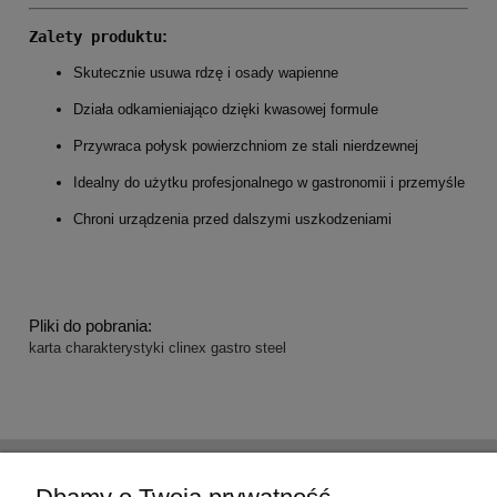
:
Zalety produktu
Skutecznie usuwa rdzę i osady wapienne
Działa odkamieniająco dzięki kwasowej formule
Przywraca połysk powierzchniom ze stali nierdzewnej
Idealny do użytku profesjonalnego w gastronomii i przemyśle
Chroni urządzenia przed dalszymi uszkodzeniami
Pliki do pobrania:
karta charakterystyki clinex gastro steel
Pomoc