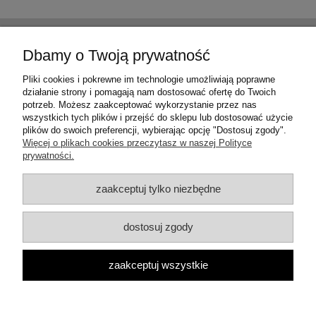
Pomoc
Dbamy o Twoją prywatność
Moje konto
Pliki cookies i pokrewne im technologie umożliwiają poprawne
działanie strony i pomagają nam dostosować ofertę do Twoich
potrzeb. Możesz zaakceptować wykorzystanie przez nas
Płatności i dostawa
wszystkich tych plików i przejść do sklepu lub dostosować użycie
plików do swoich preferencji, wybierając opcję "Dostosuj zgody".
Więcej o plikach cookies przeczytasz w naszej Polityce
Informacje
prywatności.
O nas
zaakceptuj tylko niezbędne
dostosuj zgody
ul. Włocławska 18, 62-600 Koło, woj. wielkopolskie | Email:
zaakceptuj wszystkie
artmixkolo@onet.eu Tel.: 505 720 694 | NIP: 6661142059 REGON:
301558143