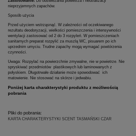
Zastosowanie:
Do odświeżania powietrza i neutralizacji
nieprzyjemnych zapachów.
Sposób użycia
Przed użyciem wstrząsnąć. W zależności od oczekiwanego
rezultatu deodoryzacji, wielkości pomieszczenia i intensywności
wentylacji zastosować od 2 do 3 rozpyleń. W pomieszczeniach
sanitarnych preparat rozpylić za muszlą WC, pisuarem po ich
uprzednim umyciu. Trudne zapachy mogą wymagać powtórzenia
czynności.
Uwaga: Rozpylać na powierzchnie zmywalne, nie w powietrze. Nie
spryskiwać przedmiotów plastikowych lub laminowanych z
połyskiem. Długotrwałe działanie może spowodować ich
matowienie. Nie stosować na skórze i jedwabiu.
Poniżej karta charakterystyki produktu z możliwością
pobrania
Pliki do pobrania:
KARTA CHARAKTERYSTYKI SCENT TASMAŃSKI CZAR