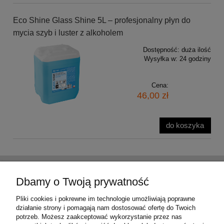
Eco Shine Glass Shine 5L – profesjonalny płyn do
mycia szyb i luster z alkoholem
Dostępność:
duża ilość
Wysyłka w:
24 godziny
Cena:
46,00 zł
do koszyka
Pomoc
Dbamy o Twoją prywatność
Moje konto
Pliki cookies i pokrewne im technologie umożliwiają poprawne
działanie strony i pomagają nam dostosować ofertę do Twoich
potrzeb. Możesz zaakceptować wykorzystanie przez nas
Płatności i dostawa