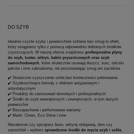
DO SZYB
Idealnie czyste szyby i powierzchnie szklane bez smug to efekt,
który osiągniesz tylko z pomocą odpowiednio dobranych środków
czyszczących. W naszej ofercie znajdziesz
profesjonalne płyny
do szyb, luster, witryn, kabin prysznicowych oraz szyb
samochodowych
, które skutecznie usuwają tłuszcz, kurz, odciski
palców i inne zabrudzenia, nie pozostawiając smug ani zacieków.
✔️ Skuteczne czyszczenie szkła bez konieczności polerowania
✔️ Szybkoschnące formuły z efektem antyparowym i
antystatycznym
✔️ Produkty do zastosowań domowych i profesjonalnych
✔️ Środki do szyb wewnętrznych i zewnętrznych, w tym dużych
powierzchni
✔️ Bezzapachowe i perfumowane warianty
✔️ Marki: Clinex, Eco Shine i inne
Niezależnie czy sprzątasz biuro, witrynę sklepową, dom czy
samochód – wybierz
sprawdzone środki do mycia szyb i szkła
,