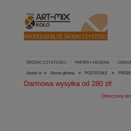
ŚRODKI CZYSTOŚCI
PAPIER I HIGIENA
ODKUR
»
»
»
Jesteś w:
Strona główna
POZOSTAŁE
PROD
Darmowa wysyłka od 
Odroczony termin płatności dl