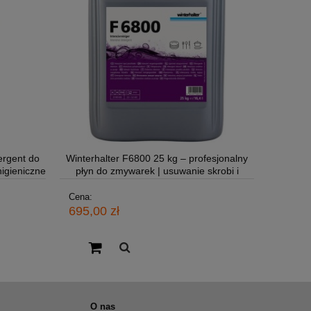
ergent do
Winterhalter F6800 25 kg – profesjonalny
igieniczne
płyn do zmywarek | usuwanie skrobi i
tłuszczu
Cena:
695,00 zł
O nas