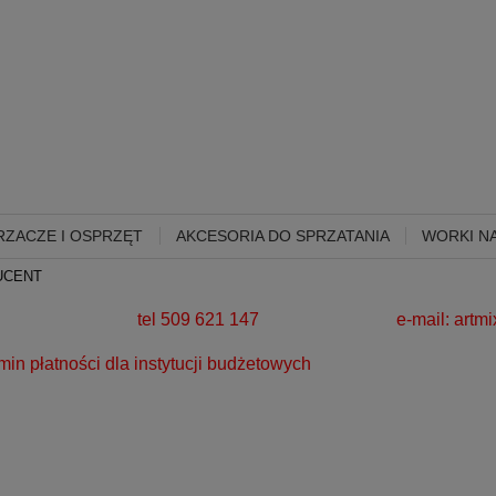
ZACZE I OSPRZĘT
AKCESORIA DO SPRZATANIA
WORKI NA
UCENT
280 zł!
tel 509 621 147 e-mail:
artm
a instytucji budżetowych