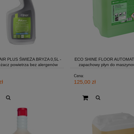
AIR PLUS ŚWIEŻA BRYZA 0,5L -
ECO SHINE FLOOR AUTOMATI
żacz powietrza bez alergenów
zapachowy płyn do maszyno
ręcznego mycia podłóg
Cena:
zł
125,00 zł