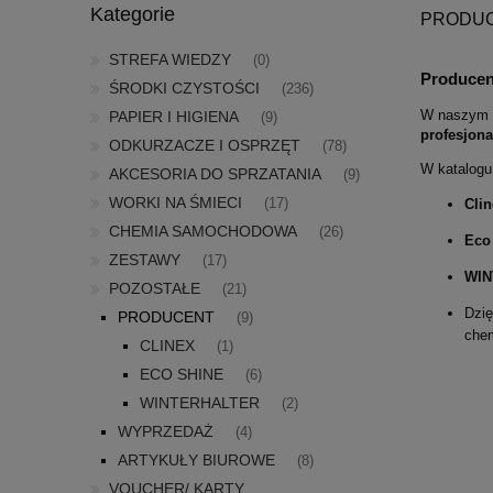
Kategorie
PRODU
STREFA WIEDZY
(0)
Producenc
ŚRODKI CZYSTOŚCI
(236)
W naszym s
PAPIER I HIGIENA
(9)
profesjona
ODKURZACZE I OSPRZĘT
(78)
W katalogu
AKCESORIA DO SPRZATANIA
(9)
WORKI NA ŚMIECI
Clin
(17)
CHEMIA SAMOCHODOWA
(26)
Eco
ZESTAWY
(17)
WIN
POZOSTAŁE
(21)
Dzię
PRODUCENT
(9)
chem
CLINEX
(1)
ECO SHINE
(6)
WINTERHALTER
(2)
WYPRZEDAŻ
(4)
ARTYKUŁY BIUROWE
(8)
VOUCHER/ KARTY