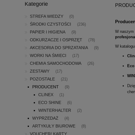
Kategorie
PRODU
STREFA WIEDZY
(0)
Producenc
ŚRODKI CZYSTOŚCI
(236)
W naszym s
PAPIER I HIGIENA
(9)
profesjona
ODKURZACZE I OSPRZĘT
(78)
W katalogu
AKCESORIA DO SPRZATANIA
(9)
WORKI NA ŚMIECI
Clin
(17)
CHEMIA SAMOCHODOWA
(26)
Eco
ZESTAWY
(17)
WIN
POZOSTAŁE
(21)
Dzię
PRODUCENT
(9)
chem
CLINEX
(1)
ECO SHINE
(6)
WINTERHALTER
(2)
WYPRZEDAŻ
(4)
ARTYKUŁY BIUROWE
(8)
VOUCHER/ KARTY