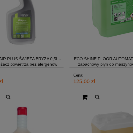
AIR PLUS ŚWIEŻA BRYZA 0,5L -
ECO SHINE FLOOR AUTOMATI
żacz powietrza bez alergenów
zapachowy płyn do maszyno
ręcznego mycia podłóg
Cena:
zł
125,00 zł