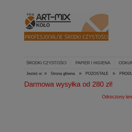
ŚRODKI CZYSTOŚCI
PAPIER I HIGIENA
ODKUR
»
»
»
Jesteś w:
Strona główna
POZOSTAŁE
PROD
Darmowa wysyłka od 
Odroczony termin płatności dl