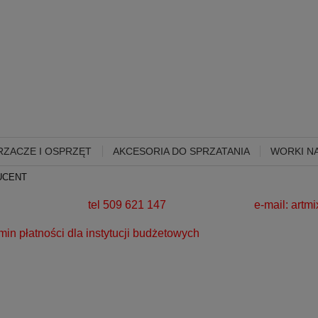
ZACZE I OSPRZĘT
AKCESORIA DO SPRZATANIA
WORKI NA
UCENT
280 zł!
tel 509 621 147 e-mail:
artm
a instytucji budżetowych