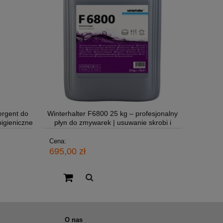
ergent do
Winterhalter F6800 25 kg – profesjonalny
igieniczne
płyn do zmywarek | usuwanie skrobi i
tłuszczu
Cena:
695,00 zł
O nas