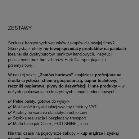
ZESTAWY
Szukasz korzystnych warunków zakupów dla swojej firmy?
Skorzystaj z oferty
hurtowej sprzedaży produktów na paletach
–
idealnej dla dystrybutorów, punktów handlowych, instytucji
publicznych oraz firm z branży HoReCa, sprzątającej i
przemysłowej.
W naszej sekcji
„Zamów hurtowo”
znajdziesz
profesjonalne
środki czystości, chemię gospodarczą, papier toaletowy,
ręczniki papierowe, płyny do dezynfekcji i inne produkty
– w
dużych opakowaniach i korzystnych cenach jednostkowych.
✔️ Pełne palety, gotowe do wysyłki
✔️ Możliwość indywidualnej wyceny i faktury VAT
✔️ Atrakcyjne warunki dla stałych odbiorców
✔️ Szybka realizacja i bezpieczny transport
✔️ Marki takie jak Clinex, ECO SHINE , inne
Nie trać czasu na pojedyncze zakupy –
kup mądrze i zyskaj
więcej
, zamawiając paletowo.