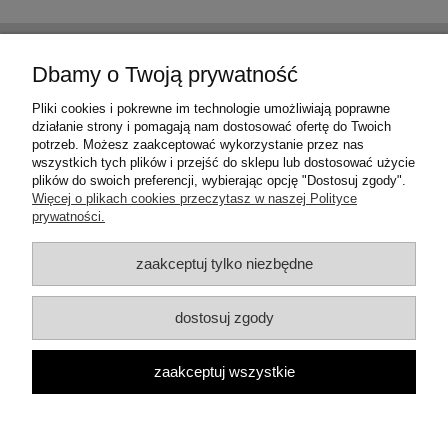
Pomoc
Dbamy o Twoją prywatność
Moje konto
Pliki cookies i pokrewne im technologie umożliwiają poprawne
działanie strony i pomagają nam dostosować ofertę do Twoich
potrzeb. Możesz zaakceptować wykorzystanie przez nas
Płatności i dostawa
wszystkich tych plików i przejść do sklepu lub dostosować użycie
plików do swoich preferencji, wybierając opcję "Dostosuj zgody".
Więcej o plikach cookies przeczytasz w naszej Polityce
Informacje
prywatności.
O nas
zaakceptuj tylko niezbędne
dostosuj zgody
ul. Włocławska 18, 62-600 Koło, woj. wielkopolskie | Email:
zaakceptuj wszystkie
artmixkolo@onet.eu Tel.: 505 720 694 | NIP: 6661142059 REGON:
301558143
pokaż pełną wersję strony