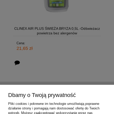
CLINEX AIR PLUS ŚWIEŻA BRYZA 0,5L -Odświeżacz
powietrza bez alergenów
Cena:
21,65 zł
Pomoc
Dbamy o Twoją prywatność
Moje konto
Pliki cookies i pokrewne im technologie umożliwiają poprawne
działanie strony i pomagają nam dostosować ofertę do Twoich
potrzeb. Możesz zaakceptować wykorzystanie przez nas
Płatności i dostawa